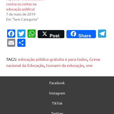
contra os cortes na
educação pública!
7 de maio de 2019
Em "Sem Categoria"
Fa
T
W
T
Post
Share
c
w
h
el
E
S
e
it
at
e
m
h
b
te
s
gr
ai
ar
TAGS:
educação pública gratuita e para todos
,
Greve
o
r
A
a
l
e
nacional da Educação
,
tsunami da educação
,
une
o
p
m
k
p
Facebook
Instagram
TikTok
Twitter