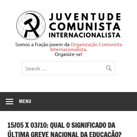
Skip
to
content
Juventude Comunista
Somos a fração jovem da
Organização Comunista
Internacionalista
.
Internacionalista
Organize-se!
MENU
15/05 X 03/10: QUAL O SIGNIFICADO DA
ÚLTIMA GREVE NACIONAL DA EDUCAÇÃO?