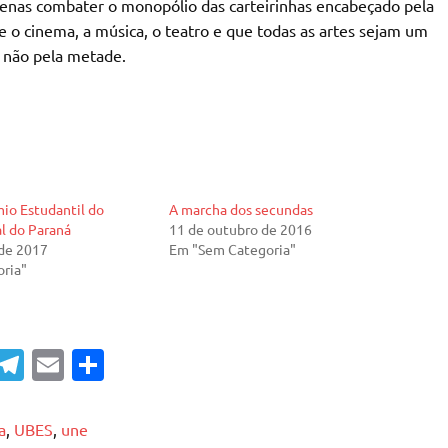
enas combater o monopólio das carteirinhas encabeçado pela
 o cinema, a música, o teatro e que todas as artes sejam um
e não pela metade.
io Estudantil do
A marcha dos secundas
l do Paraná
11 de outubro de 2016
de 2017
Em "Sem Categoria"
ria"
T
E
S
el
m
h
e
ai
ar
a
,
UBES
,
une