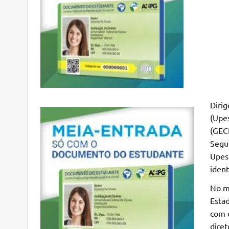
Diri
(Upes
(GECE
Segun
Upes
ident
No m
Estad
com o
diret