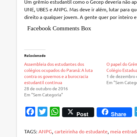
Um grêmio estudantil como o Gecep deveria não ap
UNE, UBES e ANPG. Mas deve ir além, lutar para que
direito a qualquer jovem. A gente quer por inteiro 
Facebook Comments Box
Relacionado
Assembleia dos estudantes dos
O papel do Grêm
colégios ocupados do Paraná: A luta
Colégio Estadua
contra os governos e a burocracia
1 de dezembro 
estudantil continua
Em "Sem Catego
28 de outubro de 2016
Em "Sem Categoria"
Fa
T
W
Post
Share
c
w
h
e
it
at
TAGS:
ANPG
,
carteirinha do estudante
,
meia entrad