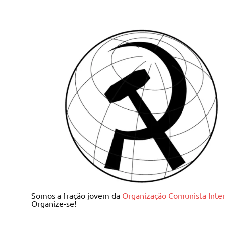
Skip
to
content
Juventude Comunista I
Somos a fração jovem da
Organização Comunista Inter
Organize-se!