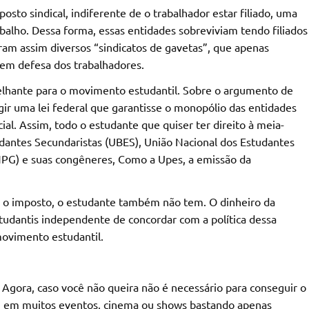
sto sindical, indiferente de o trabalhador estar filiado, uma
balho. Dessa forma, essas entidades sobreviviam tendo filiados
ram assim diversos “sindicatos de gavetas”, que apenas
 em defesa dos trabalhadores.
elhante para o movimento estudantil. Sobre o argumento de
igir uma lei federal que garantisse o monopólio das entidades
ial. Assim, todo o estudante que quiser ter direito à meia-
udantes Secundaristas (UBES), União Nacional dos Estudantes
NPG) e suas congêneres, Como a Upes, a emissão da
 o imposto, o estudante também não tem. O dinheiro da
estudantis independente de concordar com a política dessa
movimento estudantil.
 Agora, caso você não queira não é necessário para conseguir o
m em muitos eventos, cinema ou shows bastando apenas