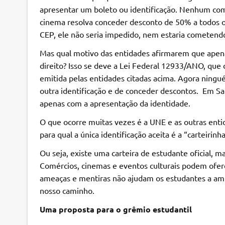
apresentar um boleto ou identificação. Nenhum com
cinema resolva conceder desconto de 50% a todos o
CEP, ele não seria impedido, nem estaria cometendo
Mas qual motivo das entidades afirmarem que apena
direito? Isso se deve a Lei Federal 12933/ANO, que d
emitida pelas entidades citadas acima. Agora ningu
outra identificação e de conceder descontos. Em S
apenas com a apresentação da identidade.
O que ocorre muitas vezes é a UNE e as outras ent
para qual a única identificação aceita é a “carteiri
Ou seja, existe uma carteira de estudante oficial,
Comércios, cinemas e eventos culturais podem ofere
ameaças e mentiras não ajudam os estudantes a ampl
nosso caminho.
Uma proposta para o grêmio estudantil