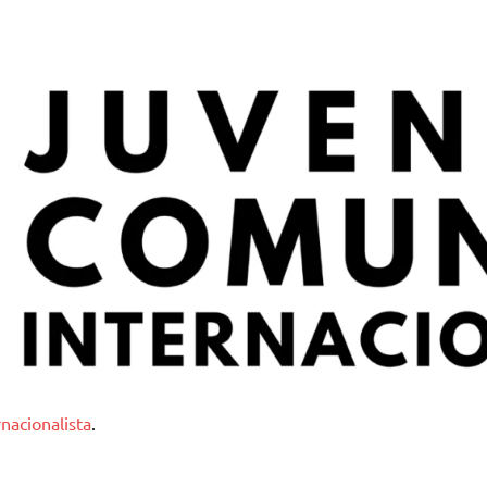
nternacionalista
nacionalista
.