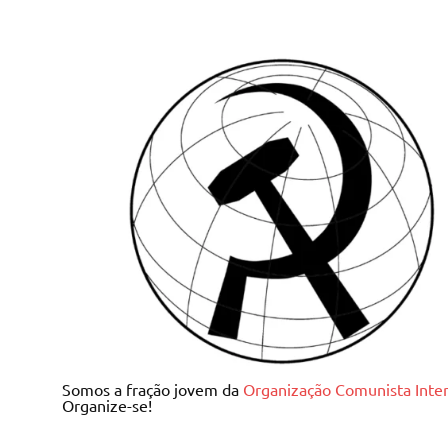
Skip
to
content
Juventude Comunista I
Somos a fração jovem da
Organização Comunista Inter
Organize-se!