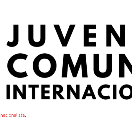
nternacionalista
nacionalista
.