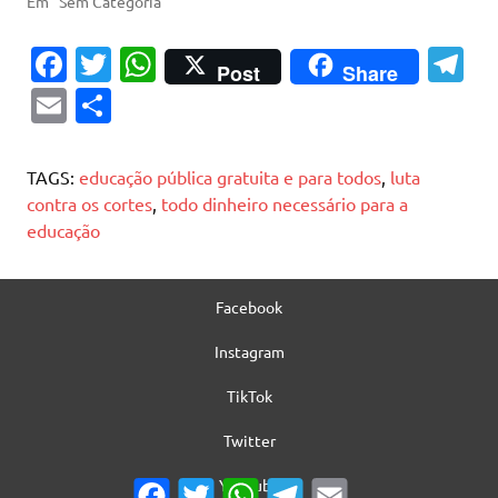
Em "Sem Categoria"
Fa
T
W
T
Post
Share
c
w
h
el
E
S
e
it
at
e
m
h
b
te
s
gr
ai
ar
TAGS:
educação pública gratuita e para todos
,
luta
o
r
A
a
l
e
contra os cortes
,
todo dinheiro necessário para a
educação
o
p
m
k
p
Facebook
Instagram
TikTok
Twitter
YouTube
Facebook
Twitter
WhatsApp
Telegram
Email