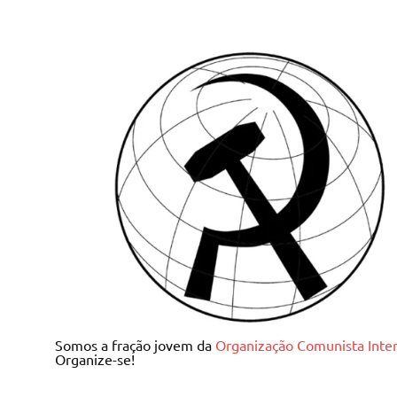
Skip
to
content
Juventude Comunista I
Somos a fração jovem da
Organização Comunista Inter
Organize-se!