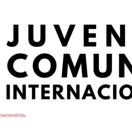
nternacionalista
nacionalista
.