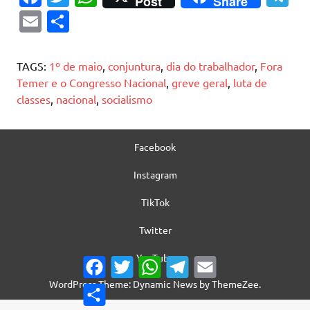
Post
Share
c
w
h
el
E
S
e
it
at
e
m
h
b
te
s
gr
ai
ar
TAGS:
1º de maio
,
conjuntura
,
dia do trabalhador
,
Fora
o
r
A
a
l
e
Temer e o Congresso Nacional
,
greve geral
,
luta de
classes
,
nacional
,
socialismo
o
p
m
k
p
Facebook
Instagram
TikTok
Twitter
YouTube
Facebook
Twitter
WhatsApp
Telegram
Email
WordPress Theme: Dynamic News by ThemeZee.
Share