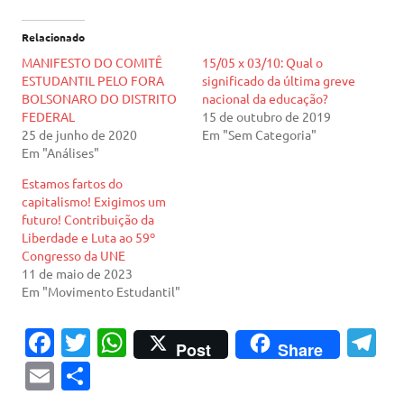
Relacionado
MANIFESTO DO COMITÊ
15/05 x 03/10: Qual o
ESTUDANTIL PELO FORA
significado da última greve
BOLSONARO DO DISTRITO
nacional da educação?
FEDERAL
15 de outubro de 2019
25 de junho de 2020
Em "Sem Categoria"
Em "Análises"
Estamos fartos do
capitalismo! Exigimos um
futuro! Contribuição da
Liberdade e Luta ao 59º
Congresso da UNE
11 de maio de 2023
Em "Movimento Estudantil"
Fa
T
W
T
Post
Share
c
w
h
el
E
S
e
it
at
e