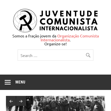
Skip
to
content
Juventude Comunista
Somos a fração jovem da
Organização Comunista
Internacionalista
.
Internacionalista
Organize-se!
MENU