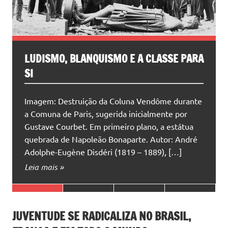
E A CLASSE PARA
APRENDIZADOS DA GREVE DA
UNIVERSIDADES ESTADUAIS 
PAULO
una Vendôme durante
 inicialmente por
No primeiro semestre deste ano o
o plano, a estátua
importantes greves nas universida
arte. Autor: André
paulistas (USP, Unesp e Unicamp). 
19 – 1889), […]
mobilizações são parte de uma situ
e internacional marcada pela crise c
pela ofensiva […]
Leia mais »
JUVENTUDE SE RADICALIZA NO BRASIL,