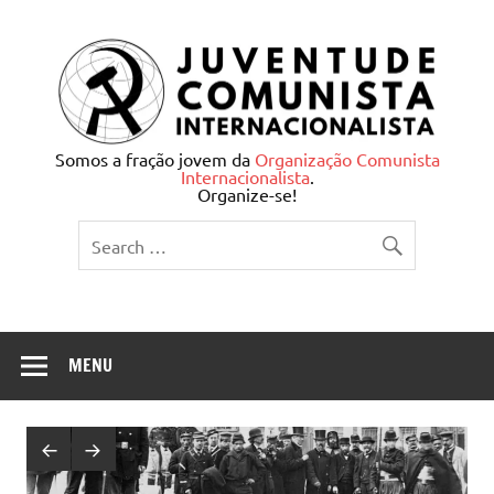
Skip
to
content
Juventude Comunista
Somos a fração jovem da
Organização Comunista
Internacionalista
.
Internacionalista
Organize-se!
MENU