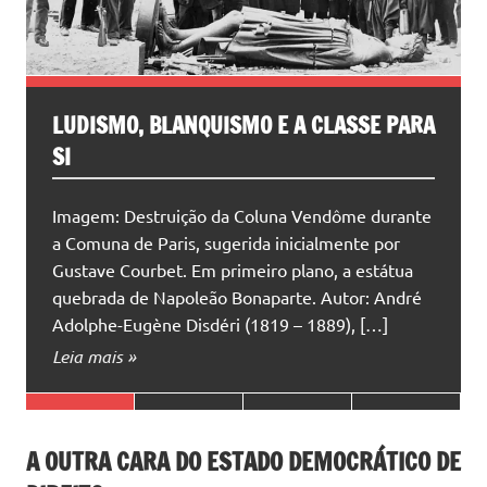
APRENDIZADOS DA GREVE DAS
UNIVERSIDADES ESTADUAIS DE SÃO
PAULO
No primeiro semestre deste ano ocorreram
importantes greves nas universidades estaduais
paulistas (USP, Unesp e Unicamp). Essas
mobilizações são parte de uma situação nacional
e internacional marcada pela crise capitalista,
pela ofensiva […]
Leia mais »
A OUTRA CARA DO ESTADO DEMOCRÁTICO DE