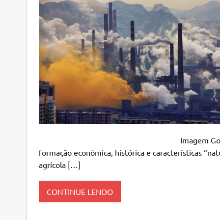
Imagem Google O Brasil, país do
formação econômica, histórica e características “n
agrícola […]
CONTINUE LENDO