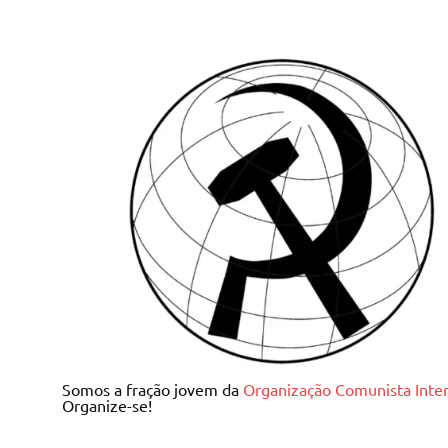
Skip
to
content
Juventude Comunista I
Somos a fração jovem da
Organização Comunista Inter
Organize-se!