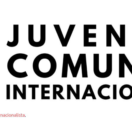
nternacionalista
nacionalista
.