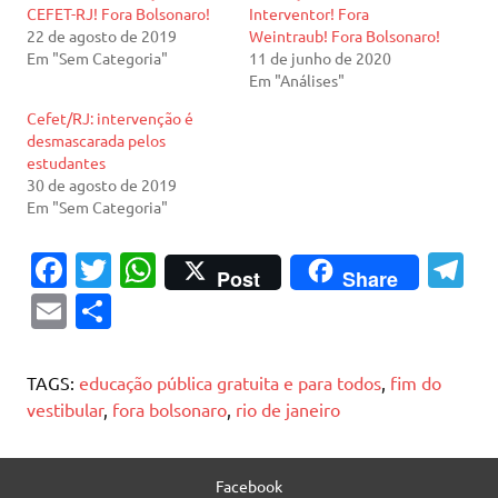
CEFET-RJ! Fora Bolsonaro!
Interventor! Fora
22 de agosto de 2019
Weintraub! Fora Bolsonaro!
Em "Sem Categoria"
11 de junho de 2020
Em "Análises"
Cefet/RJ: intervenção é
desmascarada pelos
estudantes
30 de agosto de 2019
Em "Sem Categoria"
Fa
T
W
T
Post
Share
c
w
h
el
E
S
e
it
at
e
m
h
b
te
s
gr
ai
ar
TAGS:
educação pública gratuita e para todos
,
fim do
o
r
A
a
l
e
vestibular
,
fora bolsonaro
,
rio de janeiro
o
p
m
k
p
Facebook